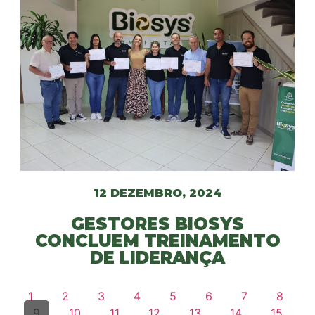
12 DEZEMBRO, 2024
GESTORES BIOSYS
CONCLUEM TREINAMENTO
DE LIDERANÇA
1
2
3
4
5
6
7
8
9
10
11
12
13
14
15